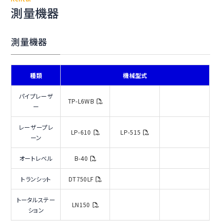
測量機器
測量機器
種類
機械型式
パイプレーザ
TP-L6WB
ー
レーザープレ
LP-610
LP-515
ーン
オートレベル
B-40
トランシット
DT750LF
トータルステー
LN150
ション